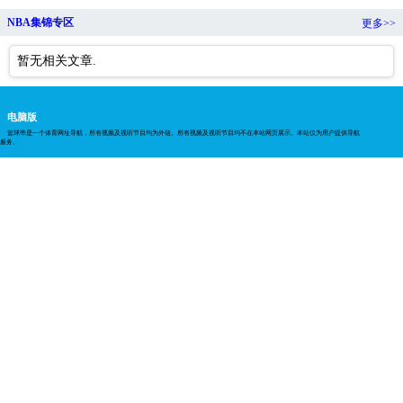
NBA集锦专区
更多>>
暂无相关文章.
电脑版
篮球帝是一个体育网址导航，所有视频及视听节目均为外链。所有视频及视听节目均不在本站网页展示。本站仅为用户提供导航
服务。