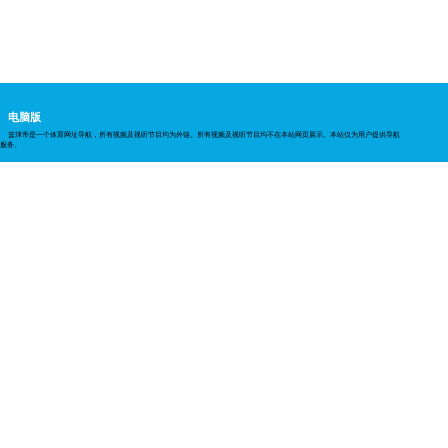
电脑版
篮球帝是一个体育网址导航，所有视频及视听节目均为外链。所有视频及视听节目均不在本站网页展示。本站仅为用户提供导航
服务。