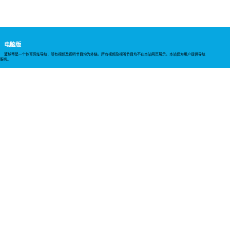
电脑版
篮球帝是一个体育网址导航，所有视频及视听节目均为外链。所有视频及视听节目均不在本站网页展示。本站仅为用户提供导航
服务。