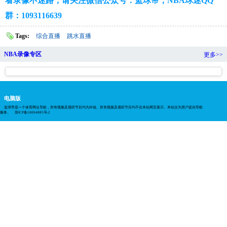
看录像不迷路，请关注微信公众号：篮球帝；NBA球迷QQ
群：1093116639
Tags:
综合直播
跳水直播
NBA录像专区
更多>>
电脑版
篮球帝是一个体育网址导航，所有视频及视听节目均为外链。所有视频及视听节目均不在本站网页展示。本站仅为用户提供导航
服务。
琼ICP备18004885号-2