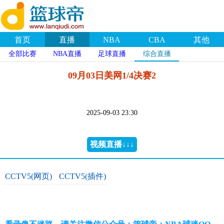
首页
直播
NBA
CBA
其他
全部比赛
NBA直播
足球直播
综合直播
09月03日美网1/4决赛2
2025-09-03 23:30
视频直播↓↓↓
CCTV5(网页)
CCTV5(插件)