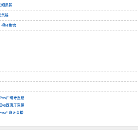
视频集锦
频集锦
牙 视频集锦
亚vs西班牙直播
亚vs西班牙直播
亚vs西班牙直播