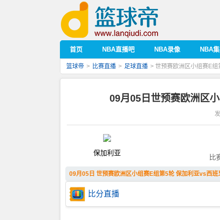
首页
NBA直播吧
NBA录像
NBA
篮球帝
>
比赛直播
>
足球直播
> 世预赛欧洲区小组赛E组
09月05日世预赛欧洲区
发
保加利亚
比
09月05日 世预赛欧洲区小组赛E组第5轮 保加利亚vs西班
比分直播