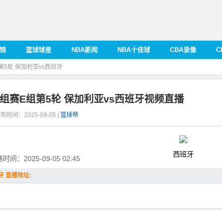
集锦
篮球球星
NBA新闻
NBA十佳球
CBA录像
C
第5轮 保加利亚vs西班牙
小组赛E组第5轮 保加利亚vs西班牙视频直播
布时间：2025-09-05 |
篮球帝
西班牙
赛时间：
2025-09-05 02:45
牙 直播地址: