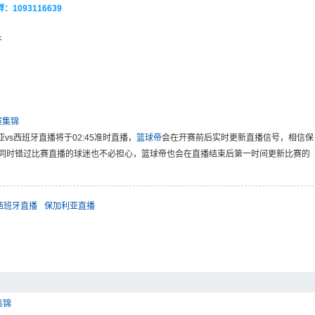
093116639
牙
赛集锦
vs西班牙直播将于02:45准时直播，
篮球帝
会在开赛前后实时更新直播信号，相信保
同时错过比赛直播的球迷也不必担心，篮球帝也会在直播结束后第一时间更新比赛的
西班牙直播
保加利亚直播
集锦