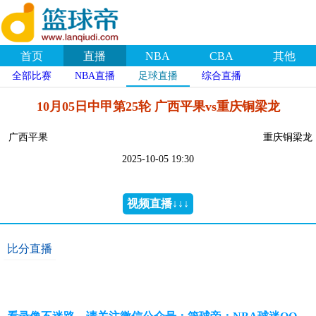
首页
直播
NBA
CBA
其他
全部比赛
NBA直播
足球直播
综合直播
10月05日中甲第25轮 广西平果vs重庆铜梁龙
广西平果
重庆铜梁龙
2025-10-05 19:30
视频直播↓↓↓
比分直播