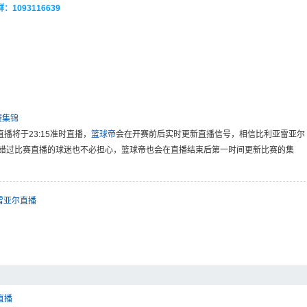
093116639
赛集锦
直播将于23:15准时直播，
篮球帝
会在开赛前后实时更新直播信号，相信比利亚雷亚尔
错过比赛直播的球迷也不必担心，篮球帝也会在直播结束后第一时间更新比赛的集
雷亚尔直播
直播