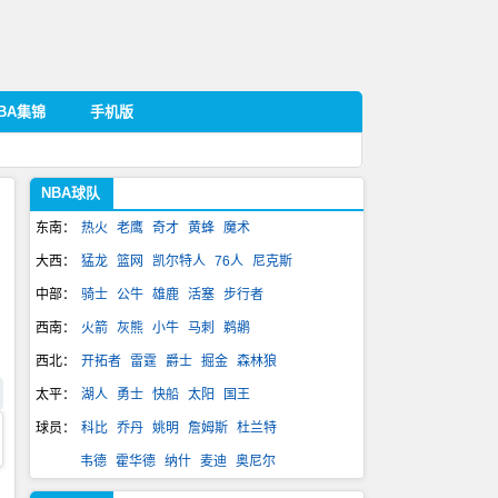
BA集锦
手机版
NBA球队
东南：
热火
老鹰
奇才
黄蜂
魔术
大西：
猛龙
篮网
凯尔特人
76人
尼克斯
中部：
骑士
公牛
雄鹿
活塞
步行者
西南：
火箭
灰熊
小牛
马刺
鹈鹕
西北：
开拓者
雷霆
爵士
掘金
森林狼
太平：
湖人
勇士
快船
太阳
国王
球员：
科比
乔丹
姚明
詹姆斯
杜兰特
韦德
霍华德
纳什
麦迪
奥尼尔