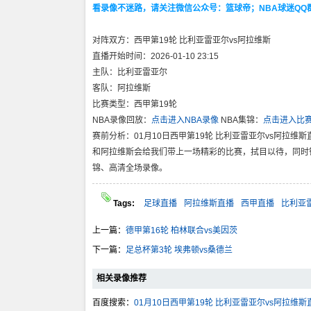
看录像不迷路，请关注微信公众号：篮球帝；NBA球迷QQ群：1
对阵双方：西甲第19轮 比利亚雷亚尔vs阿拉维斯
直播开始时间：2026-01-10 23:15
主队：比利亚雷亚尔
客队：阿拉维斯
比赛类型：西甲第19轮
NBA录像回放：
点击进入NBA录像
NBA集锦：
点击进入比
赛前分析：01月10日西甲第19轮 比利亚雷亚尔vs阿拉维斯
和阿拉维斯会给我们带上一场精彩的比赛，拭目以待，同时
锦、高清全场录像。
Tags:
足球直播
阿拉维斯直播
西甲直播
比利亚
上一篇：
德甲第16轮 柏林联合vs美因茨
下一篇：
足总杯第3轮 埃弗顿vs桑德兰
相关录像推荐
百度搜索：
01月10日西甲第19轮 比利亚雷亚尔vs阿拉维斯