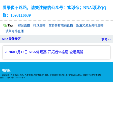
看录像不迷路，请关注微信公众号：篮球帝；NBA球迷QQ
群：1093116639
Tags:
综合直播
排球直播
世界男排联赛直播
斯洛文尼亚男排直播
波兰男排直播
NBA录像专区
更多>>
2020年1月12日 NBA常规赛 开拓者vs雄鹿 全场集锦
电脑版
篮球帝是一个体育网址导航，所有视频及视听节目均为外链。所有视频及视听节目均不在本站网页展示。本站仅为用户提供导航
服务。
琼ICP备18004885号-2