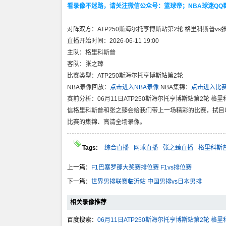
看录像不迷路，请关注微信公众号：篮球帝；NBA球迷QQ群：1
对阵双方：ATP250斯海尔托亨博斯站第2轮 格里科斯普vs
直播开始时间：2026-06-11 19:00
主队：格里科斯普
客队：张之臻
比赛类型：ATP250斯海尔托亨博斯站第2轮
NBA录像回放：
点击进入NBA录像
NBA集锦：
点击进入比
赛前分析：06月11日ATP250斯海尔托亨博斯站第2轮 格里
信格里科斯普和张之臻会给我们带上一场精彩的比赛，拭目
比赛的集锦、高清全场录像。
Tags:
综合直播
网球直播
张之臻直播
格里科斯
上一篇：
F1巴塞罗那大奖赛排位赛 F1vs排位赛
下一篇：
世界男排联赛临沂站 中国男排vs日本男排
相关录像推荐
百度搜索：
06月11日ATP250斯海尔托亨博斯站第2轮 格