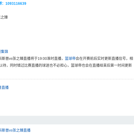
093116639
张之臻
赛集锦
科斯普vs张之臻直播将于19:00准时直播，
篮球帝
会在开赛前后实时更新直播信号，相
以待，同时错过比赛直播的球迷也不必担心，篮球帝也会在直播结束后第一时间更新
普直播
里科斯普vs张之臻直播