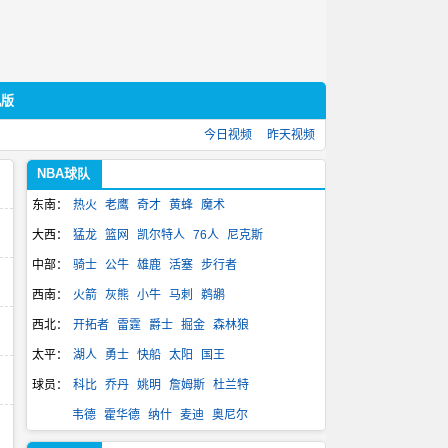
机版
今日视频
昨天视频
NBA球队
东南：
热火
老鹰
奇才
黄蜂
魔术
大西：
猛龙
篮网
凯尔特人
76人
尼克斯
中部：
骑士
公牛
雄鹿
活塞
步行者
西南：
火箭
灰熊
小牛
马刺
鹈鹕
西北：
开拓者
雷霆
爵士
掘金
森林狼
太平：
湖人
勇士
快船
太阳
国王
球员：
科比
乔丹
姚明
詹姆斯
杜兰特
韦德
霍华德
纳什
麦迪
奥尼尔