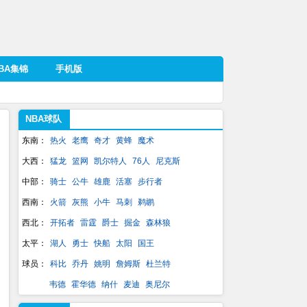
BA集锦
手机版
NBA球队
东南：
热火
老鹰
奇才
黄蜂
魔术
大西：
猛龙
篮网
凯尔特人
76人
尼克斯
中部：
骑士
公牛
雄鹿
活塞
步行者
西南：
火箭
灰熊
小牛
马刺
鹈鹕
西北：
开拓者
雷霆
爵士
掘金
森林狼
太平：
湖人
勇士
快船
太阳
国王
球员：
科比
乔丹
姚明
詹姆斯
杜兰特
韦德
霍华德
纳什
麦迪
奥尼尔