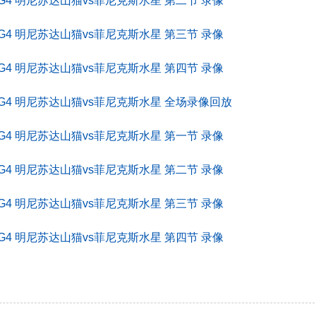
赛G4 明尼苏达山猫vs菲尼克斯水星 第二节 录像
赛G4 明尼苏达山猫vs菲尼克斯水星 第三节 录像
赛G4 明尼苏达山猫vs菲尼克斯水星 第四节 录像
赛G4 明尼苏达山猫vs菲尼克斯水星 全场录像回放
赛G4 明尼苏达山猫vs菲尼克斯水星 第一节 录像
赛G4 明尼苏达山猫vs菲尼克斯水星 第二节 录像
赛G4 明尼苏达山猫vs菲尼克斯水星 第三节 录像
赛G4 明尼苏达山猫vs菲尼克斯水星 第四节 录像