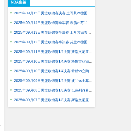
NBA集锦
2025年09月15日男篮欧锦赛决赛 土耳其vs德国 视频集锦
2025年09月14日男篮欧锦赛季军赛 希腊vs芬兰 视频集锦
2025年09月13日男篮欧锦赛半决赛 土耳其vs希腊 视频集锦
2025年09月12日男篮欧锦赛半决赛 芬兰vs德国 视频集锦
2025年09月11日男篮欧锦赛1/4决赛 斯洛文尼亚vs德国 视频集锦
2025年09月10日男篮欧锦赛1/4决赛 格鲁吉亚vs芬兰 视频集锦
2025年09月10日男篮欧锦赛1/4决赛 希腊vs立陶宛 视频集锦
2025年09月09日男篮欧锦赛1/4决赛 波兰vs土耳其 视频集锦
2025年09月08日男篮欧锦赛1/8决赛 以色列vs希腊 视频集锦
2025年09月07日男篮欧锦赛1/8决赛 斯洛文尼亚vs意大利 视频集锦