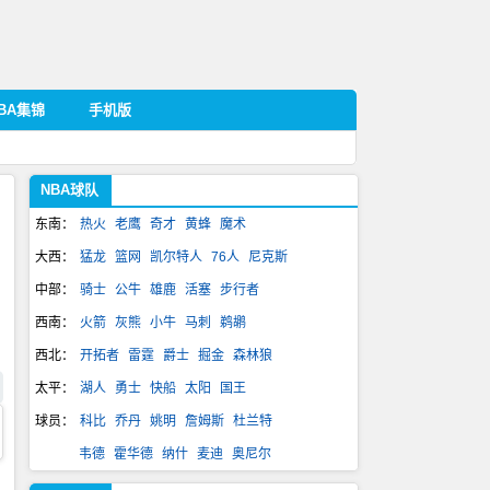
BA集锦
手机版
NBA球队
东南：
热火
老鹰
奇才
黄蜂
魔术
大西：
猛龙
篮网
凯尔特人
76人
尼克斯
中部：
骑士
公牛
雄鹿
活塞
步行者
西南：
火箭
灰熊
小牛
马刺
鹈鹕
西北：
开拓者
雷霆
爵士
掘金
森林狼
太平：
湖人
勇士
快船
太阳
国王
球员：
科比
乔丹
姚明
詹姆斯
杜兰特
韦德
霍华德
纳什
麦迪
奥尼尔