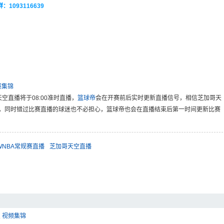
093116639
赛集锦
天空直播将于08:00准时直播，
篮球帝
会在开赛前后实时更新直播信号，相信芝加哥天
，同时错过比赛直播的球迷也不必担心，篮球帝也会在直播结束后第一时间更新比赛
WNBA常规赛直播
芝加哥天空直播
星 视频集锦