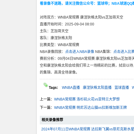
看录像不迷路，请关注微信公众号：篮球帝；NBA球迷QQ群：1
对阵双方：WNBA常规赛 康涅狄格太阳vs芝加哥天空
直播开始时间：2025-09-04 08:00
主队：芝加哥天空
客队：康涅狄格太阳
比赛类型：WNBA常规赛
NBA录像回放：
点击进入NBA录像
NBA集锦：
点击进入比
赛前分析：09月04日WNBA常规赛 康涅狄格太阳vs芝加哥
空和康涅狄格太阳会给我们带上一场精彩的比赛，拭目以待
的集锦、高清全场录像。
Tags:
WNBA直播
康涅狄格太阳直播
篮球直播
上一篇：
WNBA常规赛 洛杉矶火花vs亚特兰大梦想
下一篇：
WNBA常规赛 明尼苏达山猫vs拉斯维加斯王牌
相关录像推荐
2024年07月11日WNBA常规赛 达拉斯飞翼vs菲尼克斯水