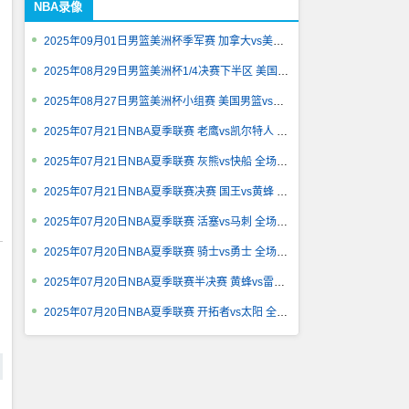
NBA录像
2025年09月01日男篮美洲杯季军赛 加拿大vs美国 全场录像回放
2025年08月29日男篮美洲杯1/4决赛下半区 美国vs乌拉圭 全场录像
2025年08月27日男篮美洲杯小组赛 美国男篮vs巴西男篮 全场录像回
2025年07月21日NBA夏季联赛 老鹰vs凯尔特人 全场录像回放
2025年07月21日NBA夏季联赛 灰熊vs快船 全场录像回放
2025年07月21日NBA夏季联赛决赛 国王vs黄蜂 全场录像回放
2025年07月20日NBA夏季联赛 活塞vs马刺 全场录像回放
2025年07月20日NBA夏季联赛 骑士vs勇士 全场录像回放
2025年07月20日NBA夏季联赛半决赛 黄蜂vs雷霆 全场录像回放
2025年07月20日NBA夏季联赛 开拓者vs太阳 全场录像回放