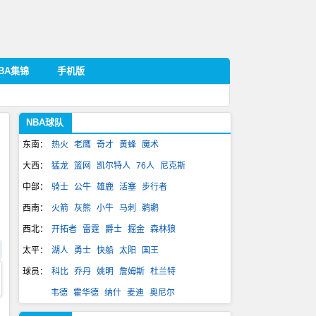
BA集锦
手机版
NBA球队
东南：
热火
老鹰
奇才
黄蜂
魔术
大西：
猛龙
篮网
凯尔特人
76人
尼克斯
中部：
骑士
公牛
雄鹿
活塞
步行者
西南：
火箭
灰熊
小牛
马刺
鹈鹕
西北：
开拓者
雷霆
爵士
掘金
森林狼
太平：
湖人
勇士
快船
太阳
国王
球员：
科比
乔丹
姚明
詹姆斯
杜兰特
韦德
霍华德
纳什
麦迪
奥尼尔