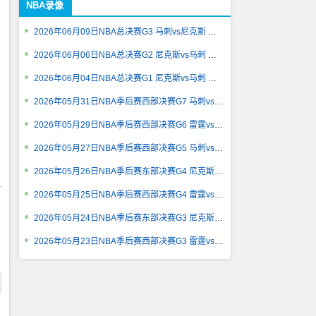
NBA录像
2026年06月09日NBA总决赛G3 马刺vs尼克斯 全场录像回放
2026年06月06日NBA总决赛G2 尼克斯vs马刺 全场录像回放
2026年06月04日NBA总决赛G1 尼克斯vs马刺 全场录像回放
2026年05月31日NBA季后赛西部决赛G7 马刺vs雷霆 全场录像回放
2026年05月29日NBA季后赛西部决赛G6 雷霆vs马刺 全场录像回放
2026年05月27日NBA季后赛西部决赛G5 马刺vs雷霆 全场录像回放
2026年05月26日NBA季后赛东部决赛G4 尼克斯vs骑士 全场录像回放
2026年05月25日NBA季后赛西部决赛G4 雷霆vs马刺 全场录像回放
2026年05月24日NBA季后赛东部决赛G3 尼克斯vs骑士 全场录像回放
2026年05月23日NBA季后赛西部决赛G3 雷霆vs马刺 全场录像回放