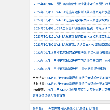
2025年10月02日 浙江稠州银行杯职业篮球对抗赛 浙江vs
2024年07月11日WNBA常规赛 达拉斯飞翼vs菲尼克斯水
2024年07月10日WNBA常规赛 纽约自由人vs康涅狄格太
2024年03月02日CBA全明星新锐挑战赛 星锐一年级vs
2023年10月12日WNBA总决赛 纽约自由人vs拉斯维加斯
2023年10月09日WNBA总决赛1 纽约自由人vs拉斯维加
2023年09月15日 中欧篮球冠军杯重庆站 浙江vs兹拉蒂博
2023年08月13日 德国篮球超级杯三四名排位赛 新西兰vs
2023年08月13日 德国篮球超级杯 中国vs德国 视频集锦
百度搜索：
06月10日WNBA常规赛 亚特兰大梦想vs芝加哥
搜狗搜索：
06月10日WNBA常规赛 亚特兰大梦想vs芝加哥
360搜索：
06月10日WNBA常规赛 亚特兰大梦想vs芝加哥
更多详情请进入直播首页
联系我们
免责声明
NBA录像
CBA录像
NBA直播