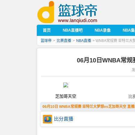
首页
NBA直播吧
NBA录像
NBA
篮球帝
>
比赛直播
>
NBA直播
> WNBA常规赛 亚特兰大
06月10日WNBA常
发
芝加哥天空
比
06月10日 WNBA常规赛 亚特兰大梦想vs芝加哥天空 直播
比分直播