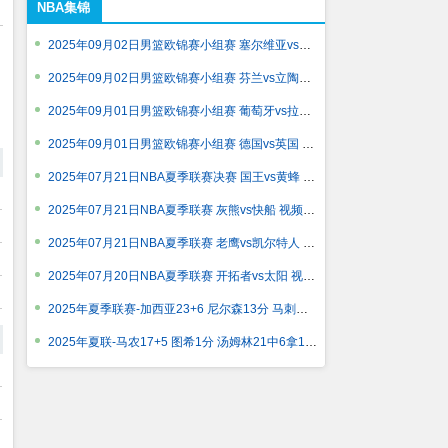
NBA集锦
2025年09月02日男篮欧锦赛小组赛 塞尔维亚vs捷克 视频集锦
2025年09月02日男篮欧锦赛小组赛 芬兰vs立陶宛 视频集锦
2025年09月01日男篮欧锦赛小组赛 葡萄牙vs拉脱维亚 视频集锦
2025年09月01日男篮欧锦赛小组赛 德国vs英国 视频集锦
2025年07月21日NBA夏季联赛决赛 国王vs黄蜂 视频集锦
2025年07月21日NBA夏季联赛 灰熊vs快船 视频集锦
2025年07月21日NBA夏季联赛 老鹰vs凯尔特人 视频集锦
2025年07月20日NBA夏季联赛 开拓者vs太阳 视频集锦
2025年夏季联赛-加西亚23+6 尼尔森13分 马刺轻取活塞
2025年夏联-马农17+5 图希1分 汤姆林21中6拿17+7 勇士轻取骑士