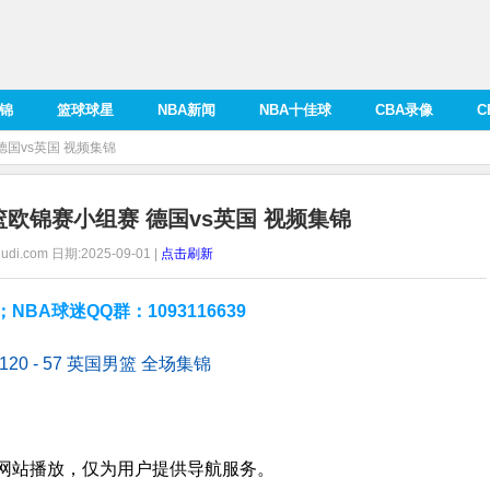
集锦
篮球球星
NBA新闻
NBA十佳球
CBA录像
C
 德国vs英国 视频集锦
男篮欧锦赛小组赛 德国vs英国 视频集锦
iudi.com 日期:2025-09-01 |
点击刷新
A球迷QQ群：1093116639
0 - 57 英国男篮 全场集锦
网站播放，仅为用户提供导航服务。