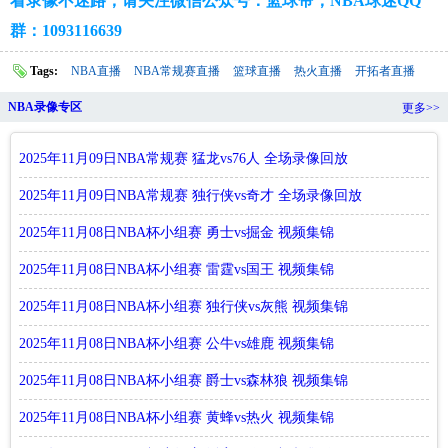
看录像不迷路，请关注微信公众号：篮球帝；NBA球迷QQ
群：1093116639
Tags:
NBA直播
NBA常规赛直播
篮球直播
热火直播
开拓者直播
NBA录像专区
更多>>
2025年11月09日NBA常规赛 猛龙vs76人 全场录像回放
2025年11月09日NBA常规赛 独行侠vs奇才 全场录像回放
2025年11月08日NBA杯小组赛 勇士vs掘金 视频集锦
2025年11月08日NBA杯小组赛 雷霆vs国王 视频集锦
2025年11月08日NBA杯小组赛 独行侠vs灰熊 视频集锦
2025年11月08日NBA杯小组赛 公牛vs雄鹿 视频集锦
2025年11月08日NBA杯小组赛 爵士vs森林狼 视频集锦
2025年11月08日NBA杯小组赛 黄蜂vs热火 视频集锦